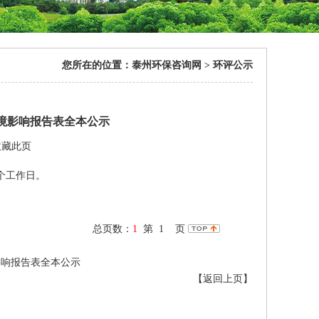
您所在的位置：
泰州环保咨询网
> 环评公示
境影响报告表全本公示
收藏此页
个工作日。
总页数：
1
第 1 页
影响报告表全本公示
【返回上页】